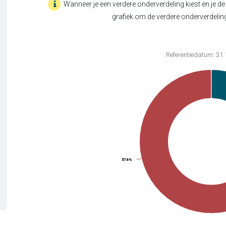
Wanneer je een verdere onderverdeling kiest en je de 
grafiek om de verdere onderverdeling
Chart
Referentiedatum: 31.
Pie chart with 2 slices.
Referentiedatum: 31.12.2025
View as data table, Chart
57.6%
57.6%