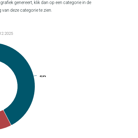
grafiek genereert, klik dan op een categorie in de
 van deze categorie te zien.
12.2025
42.4%
42.4%