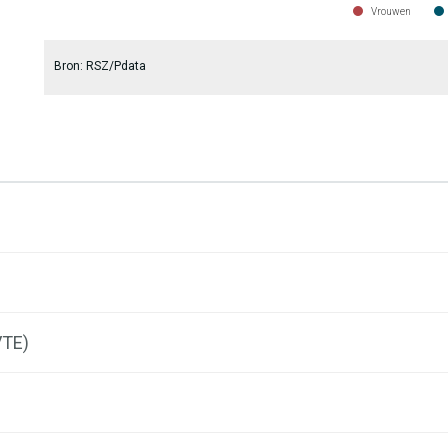
Vrouwen
End of interactive chart.
Bron: RSZ/Pdata
VTE)