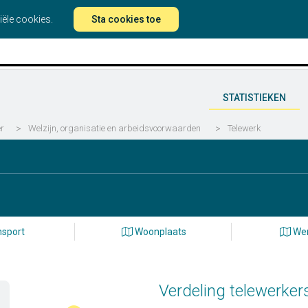
iële cookies.
Sta cookies toe
STATISTIEKEN
er
>
Welzijn, organisatie en arbeidsvoorwaarden
>
Telewerk
sport
Woonplaats
Wer
Verdeling telewerke