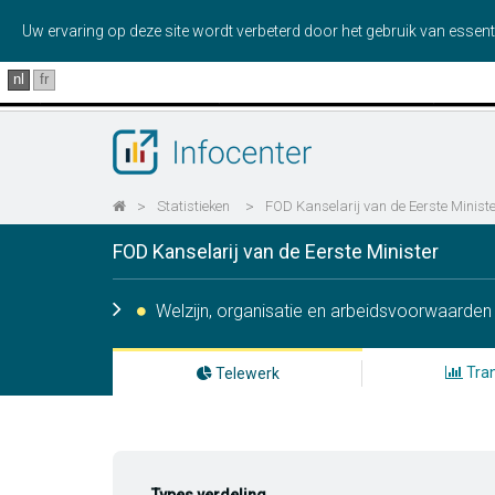
Uw ervaring op deze site wordt verbeterd door het gebruik van essent
nl
fr
>
Statistieken
>
FOD Kanselarij van de Eerste Minist
FOD Kanselarij van de Eerste Minister
Welzijn, organisatie en arbeidsvoorwaarden
Tran
Telewerk