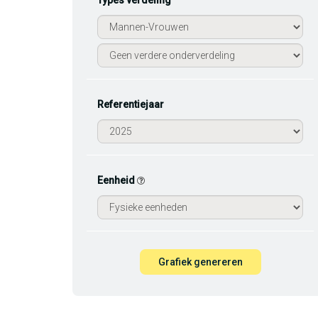
Types verdeling
Referentiejaar
Eenheid
Grafiek genereren