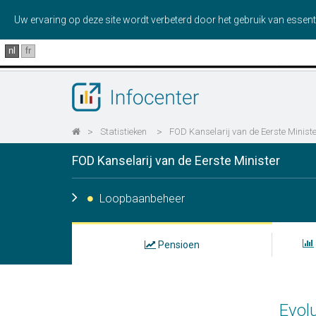
Uw ervaring op deze site wordt verbeterd door het gebruik van essent
nl
fr
>
Statistieken
>
FOD Kanselarij van de Eerste Minist
FOD Kanselarij van de Eerste Minister
Loopbaanbeheer
Pensioen
Evolu