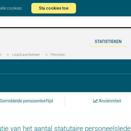
iële cookies.
Sta cookies toe
STATISTIEKEN
er
>
Loopbaanbeheer
>
Pensioen
Gemiddelde pensioenleeftijd
Anciënniteit
tie van het aantal statutaire personeelsled