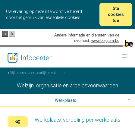
Sta
Uw ervaring op deze site wordt verbeterd
cookies
door het gebruik van essentiële cookies.
toe
nl
fr
Andere informatie en diensten van de
overheid:
www.belgium.be
Togg
navig
Rijksdienst voor Jaarlijkse Vakantie
Welzijn, organisatie en arbeidsvoorwaarden
Werkplaats
Telewerk
Werkplaats: verdeling per werkplaats
Transport