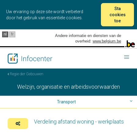
Sta
Uw ervaring op deze site wordt verbeterd
cookies
door het gebruik van essentiële cookies.
toe
nl
fr
Andere informatie en diensten van de
overheid:
www.belgium.be
Togg
navig
Regie der Gebouwen
Welzijn, organisatie en arbeidsvoorwaarden
Transport
Telewerk
Verdeling afstand woning - werkplaats
Woonplaats