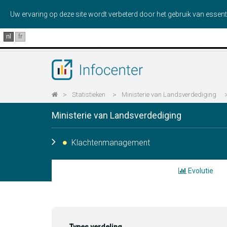
Uw ervaring op deze site wordt verbeterd door het gebruik van essent
nl
fr
>
Statistieken
>
Ministerie van Landsverdediging
Ministerie van Landsverdediging
Klachtenmanagement
Evolutie