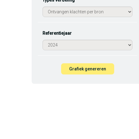
Types verdeling
Referentiejaar
Grafiek genereren