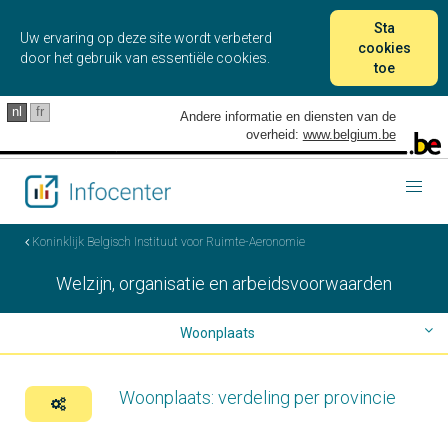
Sta
Uw ervaring op deze site wordt verbeterd
cookies
door het gebruik van essentiële cookies.
toe
nl
fr
Andere informatie en diensten van de
overheid:
www.belgium.be
Togg
navig
Koninklijk Belgisch Instituut voor Ruimte-Aeronomie
Welzijn, organisatie en arbeidsvoorwaarden
Woonplaats
Telewerk
Woonplaats: verdeling per provincie
Transport