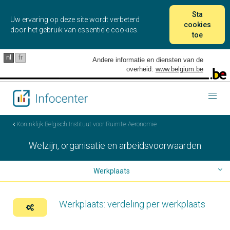
Sta
Uw ervaring op deze site wordt verbeterd
cookies
door het gebruik van essentiële cookies.
toe
nl
fr
Andere informatie en diensten van de
overheid:
www.belgium.be
Togg
navig
Koninklijk Belgisch Instituut voor Ruimte-Aeronomie
Welzijn, organisatie en arbeidsvoorwaarden
Werkplaats
Telewerk
Werkplaats: verdeling per werkplaats
Transport