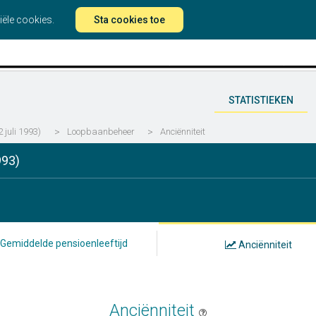
iële cookies.
Sta cookies toe
STATISTIEKEN
 juli 1993)
>
Loopbaanbeheer
>
Anciënniteit
993)
Gemiddelde pensioenleeftijd
Anciënniteit
Anciënniteit