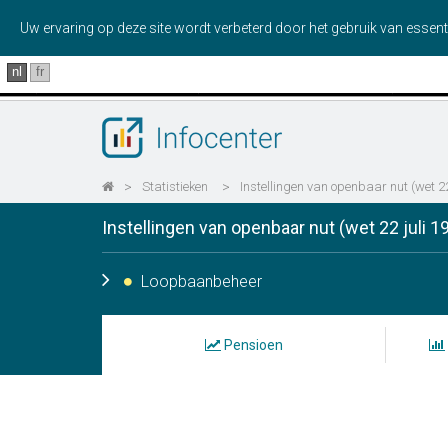
Uw ervaring op deze site wordt verbeterd door het gebruik van essent
nl
fr
>
Statistieken
>
Instellingen van openbaar nut (wet 22
Instellingen van openbaar nut (wet 22 juli 1
Loopbaanbeheer
Pensioen