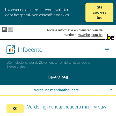
Sta
Uw ervaring op deze site wordt verbeterd
cookies
door het gebruik van essentiële cookies.
toe
nl
fr
Andere informatie en diensten van de
overheid:
www.belgium.be
Togg
navig
Controledienst voor de Ziekenfondsen en de Landsbonden van
Ziekenfondsen
Diversiteit
Verdeling mandaathouders
Verdeling van klasses in niveau A
Verdeling mandaathouders man - vrouw