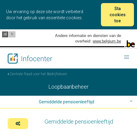
Sta
Uw ervaring op deze site wordt verbeterd
cookies
door het gebruik van essentiële cookies.
toe
nl
fr
Andere informatie en diensten van de
overheid:
www.belgium.be
Togg
navig
Centrale Raad voor het Bedrijfsleven
Loopbaanbeheer
Gemiddelde pensioenleeftijd
Pensioen
Gemiddelde pensioenleeftijd
Anciënniteit