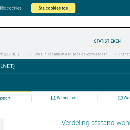
iële cookies.
Sta cookies toe
STATISTIEKEN
rk (BELNET)
>
Welzijn, organisatie en arbeidsvoorwaarden
>
Transp
ELNET)
Woonplaats
Wer
sport
Verdeling afstand won