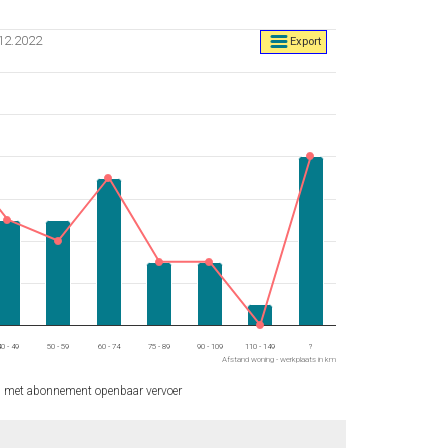
.12.2022
Export
 km.
3.
0 - 49
50 - 59
60 - 74
75 - 89
90 - 109
110 - 149
?
Afstand woning - werkplaats in km
n met abonnement openbaar vervoer