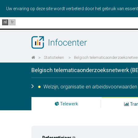
Uw ervaring op deze site wordt verbeterd door het gebruik van essent
nl
fr
>
Statistieken
>
Belgisch telematicaonderzoeksnetwe
Belgisch telematicaonderzoeksnetwerk (B
Welzijn, organisatie en arbeidsvoorwaarden
Telewerk
Tran