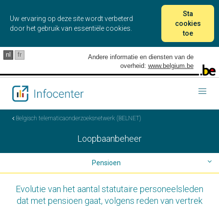
Sta
Uw ervaring op deze site wordt verbeterd
cookies
door het gebruik van essentiële cookies.
toe
nl
fr
Andere informatie en diensten van de
overheid:
www.belgium.be
Togg
navig
Belgisch telematicaonderzoeksnetwerk (BELNET)
Loopbaanbeheer
Pensioen
Evolutie van het aantal statutaire personeelsleden
Gemiddelde pensioenleeftijd
dat met pensioen gaat, volgens reden van vertrek
Anciënniteit