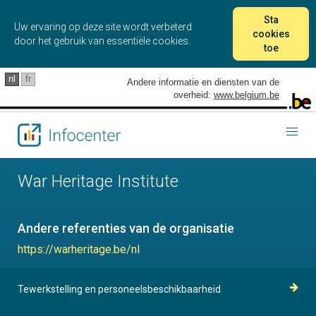
Sta
Uw ervaring op deze site wordt verbeterd
cookies
door het gebruik van essentiële cookies.
toe
nl
fr
Andere informatie en diensten van de
overheid:
www.belgium.be
Togg
navig
War Heritage Institute
Andere referenties van de organisatie
https://warheritage.be/nl
Tewerkstelling en personeelsbeschikbaarheid