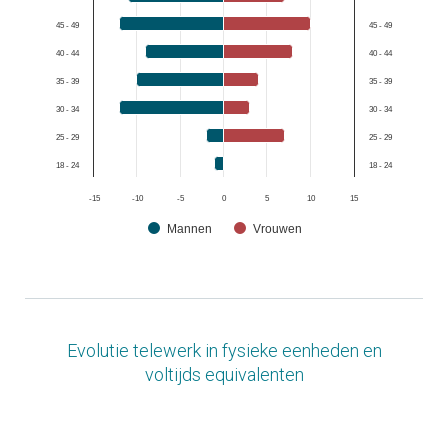
45 - 49
45 - 49
40 - 44
40 - 44
35 - 39
35 - 39
30 - 34
30 - 34
25 - 29
25 - 29
18 - 24
18 - 24
-15
-10
-5
0
5
10
15
Mannen
Vrouwen
End of interactive chart.
Evolutie telewerk in fysieke eenheden en
voltijds equivalenten
Chart