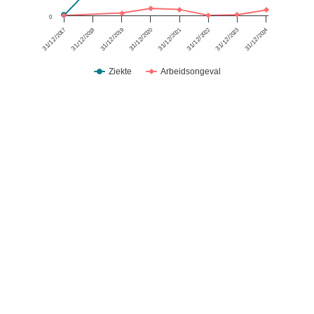
0
2020
2017
2024
2021
2018
2022
2019
2023
31/12/
31/12/
31/12/
31/12/
31/12/
31/12/
31/12/
31/12/
Ziekte
Arbeidsongeval
End of interactive chart.