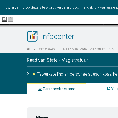
Uw ervaring op deze site wordt verbeterd door het gebruik van essent
nl
fr
>
Statistieken
>
Raad van State - Magistratuur
>
Raad van State - Magistratuur
Tewerkstelling en personeelsbeschikbaarhe
Verd
Personeelsbestand