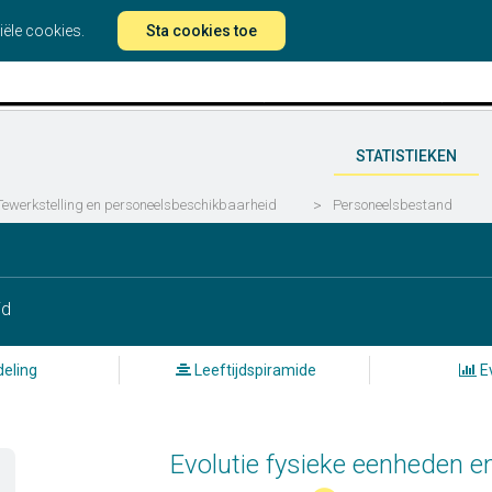
iële cookies.
Sta cookies toe
STATISTIEKEN
Tewerkstelling en personeelsbeschikbaarheid
>
Personeelsbestand
id
eling
Leeftijdspiramide
Ev
Evolutie fysieke eenheden en