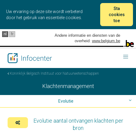
Sta
Uw ervaring op deze site wordt verbeterd
cookies
door het gebruik van essentiële cookies.
toe
nl
fr
Andere informatie en diensten van de
overheid:
www.belgium.be
Togg
navig
Koninklijk Belgisch Instituut voor Natuurwetenschappen
Klachtenmanagement
Evolutie
Verdeling
Evolutie aantal ontvangen klachten per
bron