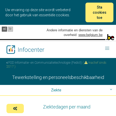
Sta
Uw ervaring op deze site wordt verbeterd
cookies
door het gebruik van essentiële cookies.
toe
nl
fr
Andere informatie en diensten van de
overheid:
www.belgium.be
Togg
navig
FOD Informatie- en Communicatietechnologie (Fedict)
(
Inactief sinds
2017 )
Tewerkstelling en personeelsbeschikbaarheid
Ziekte
Personeelsbestand
Ziektedagen per maand