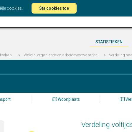
iële cookies.
Sta cookies toe
STATISTIEKEN
ntschap
>
Welzijn, organisatie en arbeidsvoorwaarden
>
Verdeling naa
sport
Woonplaats
Wer
Verdeling voltijds