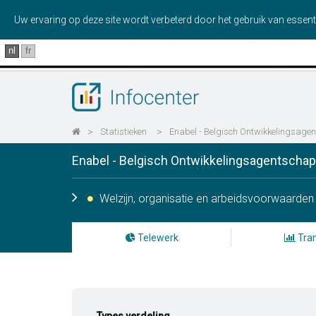
Uw ervaring op deze site wordt verbeterd door het gebruik van essent
nl
fr
>
Statistieken
>
Enabel - Belgisch Ontwikkelingsage
Enabel - Belgisch Ontwikkelingsagentschap
Welzijn, organisatie en arbeidsvoorwaarden
Telewerk
Tran