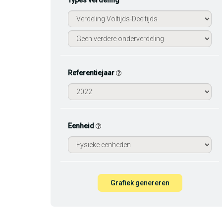
Types verdeling
Referentiejaar
Eenheid
Grafiek genereren