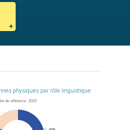
nnes physiques par rôle linguistique
ée de référence: 2023
3
rt
41.6%
41.6%