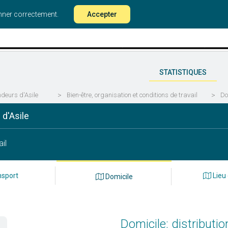
onner correctement.
Accepter
STATISTIQUES
deurs d'Asile
>
Bien-être, organisation et conditions de travail
>
Do
d'Asile
il
sport
Lieu 
Domicile
Domicile: distributi