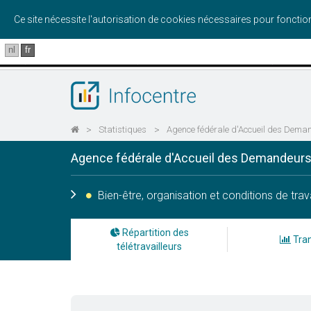
Ce site nécessite l'autorisation de cookies nécessaires pour foncti
nl
fr
>
Statistiques
>
Agence fédérale d'Accueil des Deman
Agence fédérale d'Accueil des Demandeurs 
Bien-être, organisation et conditions de trava
Répartition des
Tran
télétravailleurs