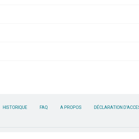
HISTORIQUE
FAQ
A PROPOS
DÉCLARATION D'ACCES
fidentialité
Glossaire
Contactez-nous
Api docs