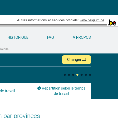
Autres informations et services officiels:
www.belgium.be
HISTORIQUE
FAQ
A PROPOS
micile
Changer
Répartition selon le temps
de travail
de travail
on par provinces