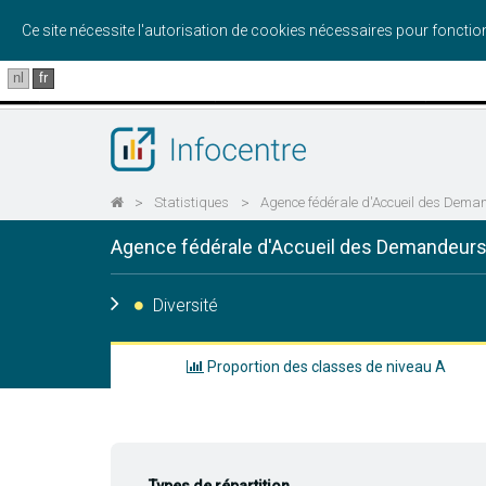
Ce site nécessite l'autorisation de cookies nécessaires pour foncti
nl
fr
>
Statistiques
>
Agence fédérale d'Accueil des Deman
Agence fédérale d'Accueil des Demandeurs 
Diversité
Proportion des classes de niveau A