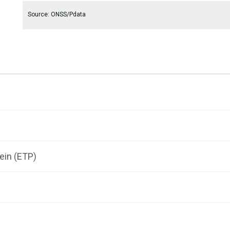
End of interactive chart.
Source: ONSS/Pdata
ein (ETP)