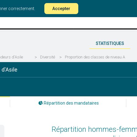
onner correctement.
Accepter
STATISTIQUES
deurs d'Asile
>
Diversité
>
Proportion des classes de niveau A
d'Asile
Répartition des mandataires
Répartition hommes-femme