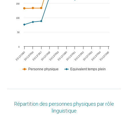
150
100
50
0
2018
2021
2024
2016
2019
2022
2025
2017
2020
2023
2015
31/12/
31/12/
31/12/
31/12/
31/12/
31/12/
31/12/
31/12/
31/12/
31/12/
31/12/
Personne physique
Equivalent temps plein
End of interactive chart.
Répartition des personnes physiques par rôle
linguistique