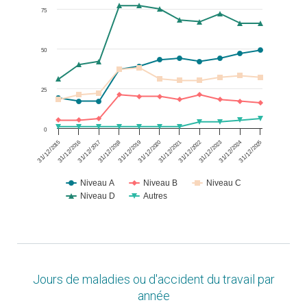
The chart has 1 X axis displaying values. Data ranges from 2015
75
The chart has 1 Y axis displaying values. Data ranges from 1 to 
50
25
0
2018
2021
2024
2016
2019
2022
2025
2017
2020
2023
2015
31/12/
31/12/
31/12/
31/12/
31/12/
31/12/
31/12/
31/12/
31/12/
31/12/
31/12/
Niveau A
Niveau B
Niveau C
Niveau D
Autres
End of interactive chart.
Jours de maladies ou d'accident du travail par
année