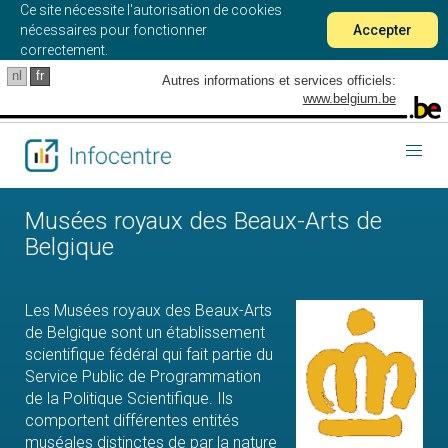
Ce site nécessite l'autorisation de cookies
nécessaires pour fonctionner
Accepter
correctement.
nl
fr
Autres informations et services officiels:
www.belgium.be
Togg
navig
Musées royaux des Beaux-Arts de
Belgique
Les Musées royaux des Beaux-Arts
de Belgique sont un établissement
scientifique fédéral qui fait partie du
Service Public de Programmation
de la Politique Scientifique. Ils
comportent différentes entités
muséales distinctes de par la nature