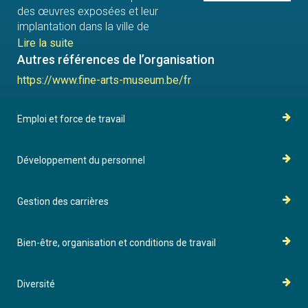
des œuvres exposées et leur
implantation dans la ville de
Bruxelles. Ces entités sont le Musée
Lire la suite
Old Masters Museum, le Musée
Autres références de l’organisation
Modern Museum, le Musée Wiertz
https://www.fine-arts-museum.be/fr
Museum et le Musée Meunier
Museum, le Musée Magritte Museum
et le Musée Fin-de-Siècle Museum.
Emploi et force de travail
Développement du personnel
Gestion des carrières
Bien-être, organisation et conditions de travail
Diversité