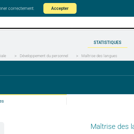
onner correctement.
Accepter
STATISTIQUES
iale
>
Développement du personnel
>
Maîtrise des langues
es
Maîtrise des 