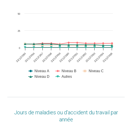
50
25
0
2018
2021
2024
2016
2019
2022
2025
2017
2020
2023
2015
31/12/
31/12/
31/12/
31/12/
31/12/
31/12/
31/12/
31/12/
31/12/
31/12/
31/12/
Niveau A
Niveau B
Niveau C
Niveau D
Autres
End of interactive chart.
Jours de maladies ou d'accident du travail par
année