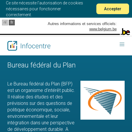
Ce site nécessite l'autorisation de cookies
nécessaires pour fonctionner
Accepter
correctement.
nl
fr
Autres informations et services officiels:
www.belgium.be
Togg
navig
Bureau fédéral du Plan
Le Bureau fédéral du Plan (BFP)
est un organisme d'intérêt public.
Il réalise des études et des
prévisions sur des questions de
politique économique, sociale,
environnementale et leur
intégration dans une perspective
de développement durable. A