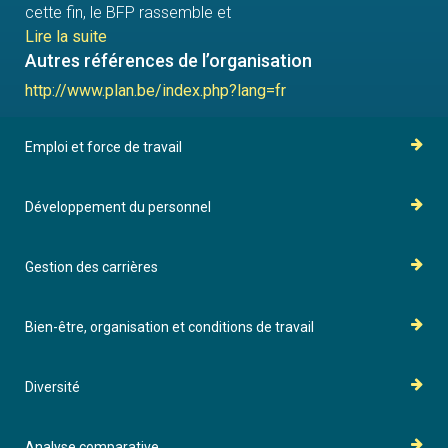
cette fin, le BFP rassemble et
analyse des données, explore les
Lire la suite
évolutions plausibles, identifie
Autres références de l’organisation
des alternatives, évalue les
http://www.plan.be/index.php?lang=fr
conséquences des politiques et
formule des propositions. Son
expertise scientifique est mise à
Emploi et force de travail
la disposition du gouvernement,
du Parlement, des interlocuteurs
Développement du personnel
sociaux ainsi que des institutions
nationales et internationales. Le
BFP assure à ses travaux une
Gestion des carrières
large diffusion. Les résultats de
ses recherches sont portés à la
connaissance de la collectivité
Bien-être, organisation et conditions de travail
et contribuent au débat
démocratique.
Diversité
Analyse comparative