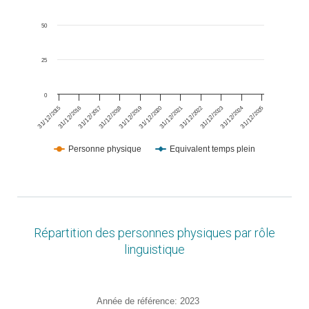
50
25
0
2018
2021
2024
2016
2019
2022
2025
2017
2020
2023
2015
31/12/
31/12/
31/12/
31/12/
31/12/
31/12/
31/12/
31/12/
31/12/
31/12/
31/12/
Personne physique
Equivalent temps plein
End of interactive chart.
Répartition des personnes physiques par rôle
linguistique
Chart
Année de référence: 2023